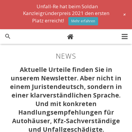
Unfall-Re hat beim Soldan
Kanzleigründerpreis 2021 den ersten
+
Platz erreicht!
Mehr erfahren
Formulare
NEWS
News
Aktuelle Urteile finden Sie in
unserem Newsletter. Aber nicht in
FAQ
einem Juristendeutsch, sondern in
Lexikon
einer klarverständlichen Sprache.
Und mit konkreten
Stellenanzeigen
Handlungsempfehlungen für
Autohäuser, Kfz-Sachverständige
und Unfallgeschädigte.