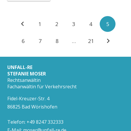
1
2
3
4
5
6
7
8
…
21
UNFALL-RE
STEFANIE MOSER
Rechtsanwältin
Fachanwältin für Verkehrsrecht
Fidel-Kreuzer-Str. 4
86825 Bad Wörishofen
Telefon: +49 8247 332333
E-Mail:
moser@unfall-re.de