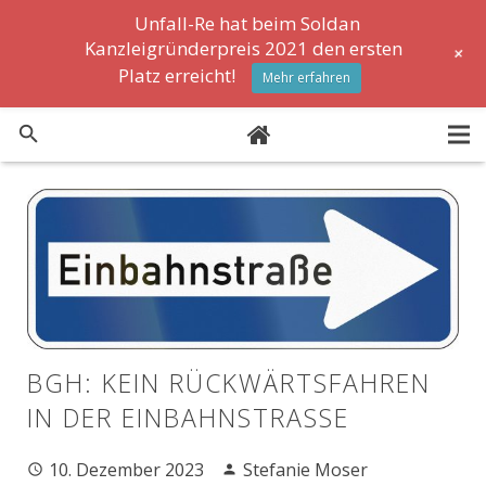
Unfall-Re hat beim Soldan
Kanzleigründerpreis 2021 den ersten
+
Platz erreicht!
Mehr erfahren
Formulare
News
FAQ
Lexikon
BGH: KEIN RÜCKWÄRTSFAHREN
Stellenanzeigen
IN DER EINBAHNSTRASSE
10. Dezember 2023
Stefanie Moser