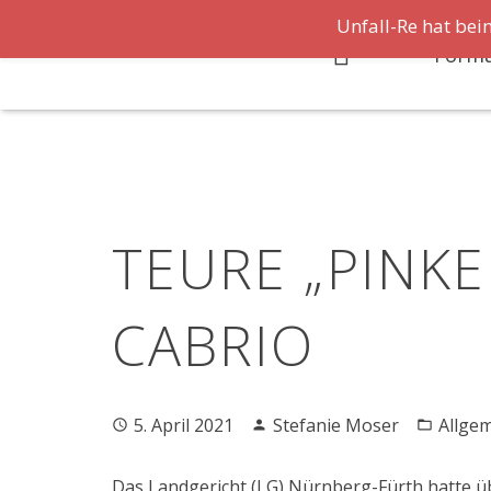
Unfall-Re hat bei
Formu
TEURE „PINK
CABRIO
5. April 2021
Stefanie Moser
Allge
Das Landgericht (LG) Nürnberg-Fürth hatte ü