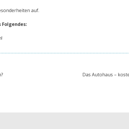
esonderheiten auf.
s Folgendes:
n!
n?
Das Autohaus – kosten