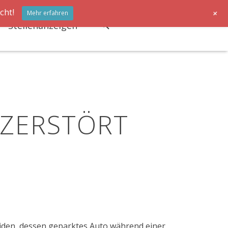
cht!
+
Mehr erfahren
Stellenanzeigen
 ZERSTÖRT
iden, dessen geparktes Auto während einer