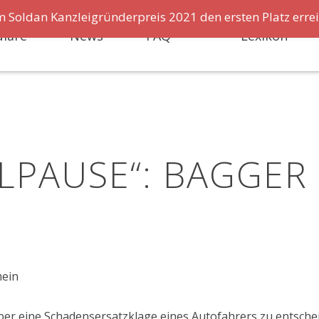
m Soldan Kanzleigründerpreis 2021 den ersten Platz errei
lare
News
FAQ
Lexikon
ELPAUSE“: BAGGER
mein
ber eine Schadensersatzklage eines Autofahrers zu entsche