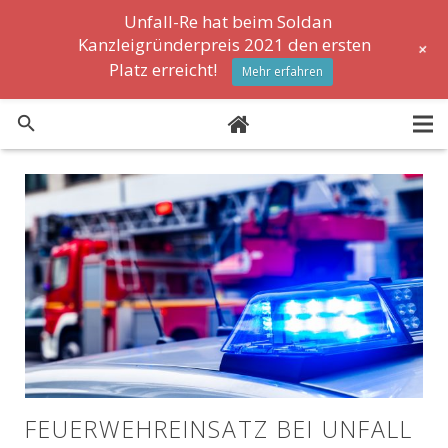
Unfall-Re hat beim Soldan
Kanzleigründerpreis 2021 den ersten
+
Platz erreicht!
Mehr erfahren
Formulare
News
FAQ
Lexikon
Stellenanzeigen
FEUERWEHREINSATZ BEI UNFALL